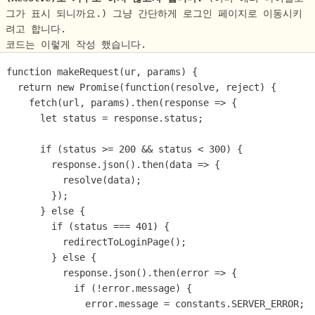
그가 표시 되니까요.) 그냥 간단하게 로그인 페이지로 이동시키
려고 합니다.
코드는 이렇게 작성 했습니다.
function makeRequest(ur, params) {
  return new Promise(function(resolve, reject) {
    fetch(url, params).then(response => {
      let status = response.status;
      if (status >= 200 && status < 300) {
        response.json().then(data => {
          resolve(data);
        });
      } else {
        if (status === 401) {
          redirectToLoginPage();
        } else {
          response.json().then(error => {
            if (!error.message) {
              error.message = constants.SERVER_ERROR;