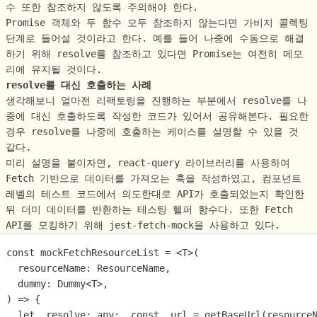
수 또한 참조하지 않도록 주의해야 한다.
Promise 객체와 두 함수 모두 참조하지 않는다면 가비지 콜렉팅
단계로 들어설 것이라고 한다. 예를 들어 나중에 수동으로 해결
하기 위해 resolve를 참조하고 있다면 Promise는 여전히 메모
리에 유지될 것이다.
resolve를 대신 호출하는 사례
생각해보니 얼마전 리팩토링을 진행하는 부분에서 resolve를 나
중에 대신 호출하도록 작성한 코드가 있어서 공유해본다. 필요한
경우 resolve를 나중에 호출하는 케이스를 설명할 수 있을 것
같다.
미리 설명을 붙이자면, react-query 라이브러리를 사용하여
Fetch 기반으로 데이터를 가져오는 훅을 작성하였고, 컴포넌트
레벨의 테스트 코드에서 의도한대로 API가 호출되었는지 확인한
뒤 더미 데이터를 반환하는 테스팅 헬퍼 함수다. 또한 Fetch
API를 모킹하기 위해 jest-fetch-mock을 사용하고 있다.
const mockFetchResourceList = <T>(
  resourceName: ResourceName,
  dummy: Dummy<T>,
) => {
  let _resolve: any;  const _url = getBaseUrl(resource