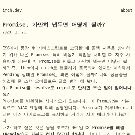
imch.dev
about
Promise, 가만히 냅두면 어떻게 될까?
2020. 2. 23.
ES6에서 등장 후 자바스크립트로 코딩할 때 콜백 지옥을 방지하
기 위해 나온 Promise. 특히 비동기 작업을 처리할 때 자주 사
용하게 되는데 이 Promise를 만들고 가만히 냅두면 어떻게 될
까? 즉, then이나 catch로 핸들러가 등록되어 있지만 계속해서
Pending 상태인 Promise는 과연 어떻게 될까? 나의 궁금증을
해결해 준 스택 오버플로우 글을 번역 해 봤다.
Q. Promise를 resolve도 reject도 안하면 무슨 일이 일어나나
요?
Promise를 반환하는 시나리오가 있습니다. 이 Promise는 기본
적으로 AJAX 요청에 의해 실행됩니다. Promise가 거부(Reject)
되면 에러 다이얼로그를 표시하고 거기에 서버 에러가 나타납니
다.
내가 하고 싶은 것은 응답 코드가 401일 때
Promise를 해결
(Resolve)도 거부도 하지 않고자 합니다.
(이미 에러 다이얼로