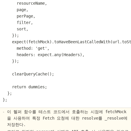
      resourceName,
      page,
      perPage,
      filter,
      sort,
    });
    expect(fetchMock).toHaveBeenLastCalledWith(url.toS
      method: 'get',
      headers: expect.any(Headers),
    });
    clearQueryCache();
    return dummies;
  };
};
이 헬퍼 함수를 테스트 코드에서 호출하는 시점에 fetchMock
을 사용하여 특정 Fetch 요청에 대한 resolve를 _resolve에
저장한다.