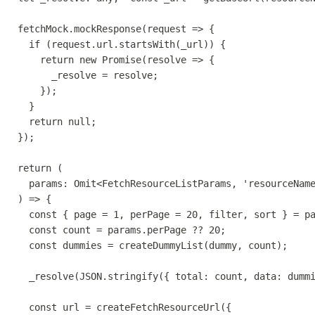
  fetchMock.mockResponse(request => {
    if (request.url.startsWith(_url)) {
      return new Promise(resolve => {
        _resolve = resolve;
      });
    }
    return null;
  });
  return (
    params: Omit<FetchResourceListParams, 'resourceNam
  ) => {
    const { page = 1, perPage = 20, filter, sort } = p
    const count = params.perPage ?? 20;
    const dummies = createDummyList(dummy, count);
    _resolve(JSON.stringify({ total: count, data: dumm
    const url = createFetchResourceUrl({